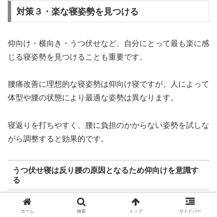
対策３・楽な寝姿勢を見つける
仰向け・横向き・うつ伏せなど、自分にとって最も楽に感
じる寝姿勢を見つけることも重要です。
腰痛改善に理想的な寝姿勢は仰向け寝ですが、人によって
体型や腰の状態により最適な姿勢は異なります。
寝返りを打ちやすく、腰に負担のかからない姿勢を試しな
がら調整すると効果的です。
うつ伏せ寝は反り腰の原因となるため仰向けを意識す
る
腰痛を抱えている方は、うつ伏せ寝によって腰が反ってし
ホーム
検索
トップ
サイドバー