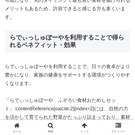
可能になり、旬のタイミングで最も良い食材を届けられる
メリットもあるため、許容できると感じる方も多くいま
す。
らでぃっしゅぼーやを利用することで得ら
れるベネフィット・効果
らでぃっしゅぼーやを利用することで、日々の食卓がより
豊かになり、家族の健康をサポートする環境がつくりやす
くなります。
「らでぃっしゅぼーや ふぞろい食材おためしセッ
ト」:contentReference[oaicite:2]{index=2}には、自然の力
を活かして育てられた野菜がたっぷり詰まっており、素材
そのもののおいしさを生かした料理が手軽に作れるのが魅
ホーム
検索
トップ
サイドバー
力です。