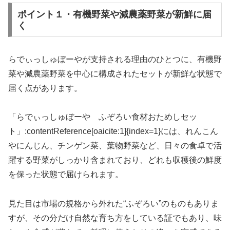
ポイント１・有機野菜や減農薬野菜が新鮮に届
く
らでぃっしゅぼーやが支持される理由のひとつに、有機野
菜や減農薬野菜を中心に構成されたセットが新鮮な状態で
届く点があります。
「らでぃっしゅぼーや ふぞろい食材おためしセッ
ト」:contentReference[oaicite:1]{index=1}には、れんこん
やにんじん、チンゲン菜、葉物野菜など、日々の食卓で活
躍する野菜がしっかり含まれており、どれも収穫後の鮮度
を保った状態で届けられます。
見た目は市場の規格から外れた“ふぞろい”のものもありま
すが、その分だけ自然な育ち方をしている証でもあり、味